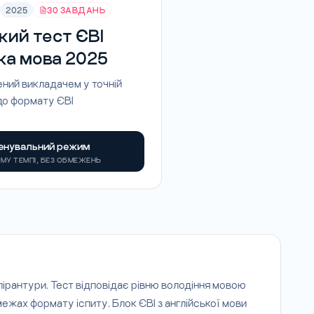
2025
30 ЗАВДАНЬ
кий тест ЄВІ
ка мова 2025
ений викладачем у точній
 до формату ЄВІ
енувальний режим
МУ ТЕМПІ, БЕЗ ОБМЕЖЕНЬ
спірантури. Тест відповідає рівню володіння мовою
межах формату іспиту. Блок ЄВІ з англійської мови