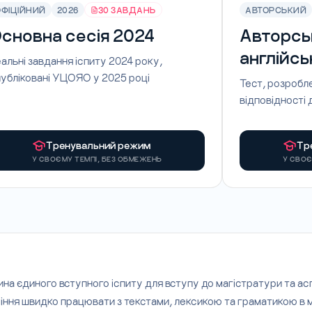
ОФІЦІЙНИЙ
2026
30 ЗАВДАНЬ
АВТОРСЬКИЙ
сновна сесія 2024
Авторсь
англійсь
альні завдання іспиту 2024 року,
убліковані УЦОЯО у 2025 році
Тест, розробл
відповідності
Тренувальний режим
Тр
У СВОЄМУ ТЕМПІ, БЕЗ ОБМЕЖЕНЬ
У СВОЄ
тина єдиного вступного іспиту для вступу до магістратури та а
вміння швидко працювати з текстами, лексикою та граматикою в 