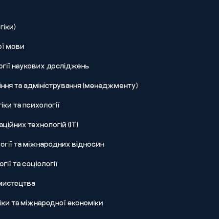
гіки)
ої мови
огії наукових досліджень
ння та адміністрування (менеджменту)
іки та психології
ційних технологій (IT)
огії та міжнародних відносин
гії та соціології
 мистецтва
ки та міжнародної економіки