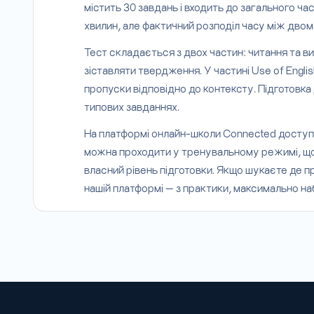
містить 30 завдань і входить до загального ча
хвилин, але фактичний розподіл часу між двом
Тест складається з двох частин: читання та в
зіставляти твердження. У частині Use of Engli
пропуски відповідно до контексту. Підготовка
типових завданнях.
На платформі онлайн-школи Connected доступни
можна проходити у тренувальному режимі, щоб 
власний рівень підготовки. Якщо шукаєте де пр
нашій платформі — з практики, максимально на