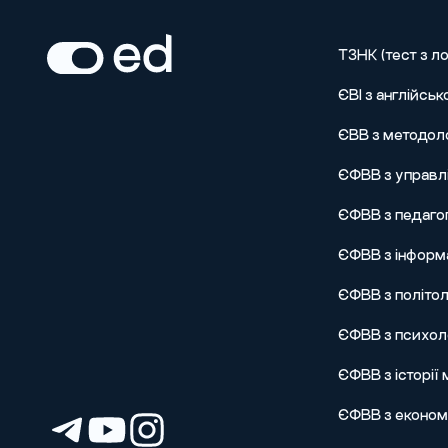
ТЗНК (тест з ло
ЄВІ з англійськ
ЄВВ з методол
ЄФВВ з управлі
ЄФВВ з педагог
ЄФВВ з інформа
ЄФВВ з політол
ЄФВВ з психоло
ЄФВВ з історії
ЄФВВ з економі