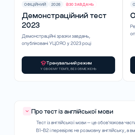
ОФІЦІЙНИЙ
2026
30 ЗАВДАНЬ
Демонстраційний тест
О
2023
Ре
оп
Демонстраційні зразки завдань,
опубліковані УЦОЯО у 2023 році
Тренувальний режим
У СВОЄМУ ТЕМПІ, БЕЗ ОБМЕЖЕНЬ
Про тест із англійської мови
Тест із англійської мови — це обов’язкова час
B1–B2 і перевіряє не розмовну англійську, а 