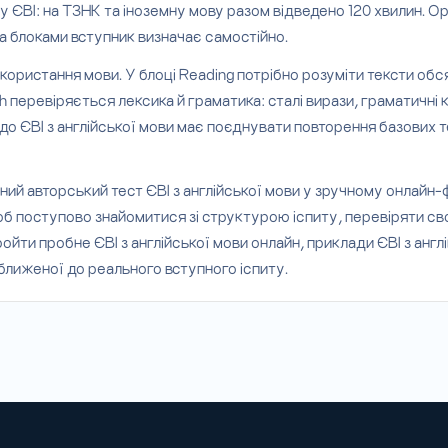
су ЄВІ: на ТЗНК та іноземну мову разом відведено 120 хвилин. О
а блоками вступник визначає самостійно.
икористання мови. У блоці Reading потрібно розуміти тексти обс
sh перевіряється лексика й граматика: сталі вирази, граматичні 
 до ЄВІ з англійської мови має поєднувати повторення базових 
й авторський тест ЄВІ з англійської мови у зручному онлайн-фор
поступово знайомитися зі структурою іспиту, перевіряти свої 
ойти пробне ЄВІ з англійської мови онлайн, приклади ЄВІ з англ
ближеної до реального вступного іспиту.