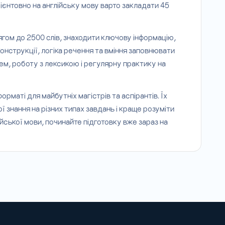
рієнтовно на англійську мову варто закладати 45
ягом до 2500 слів, знаходити ключову інформацію,
конструкції, логіка речення та вміння заповнювати
тем, роботу з лексикою і регулярну практику на
маті для майбутніх магістрів та аспірантів. Їх
знання на різних типах завдань і краще розуміти
ійської мови, починайте підготовку вже зараз на