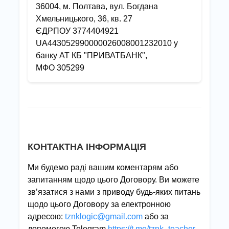
36004, м. Полтава, вул. Богдана
Хмельницького, 36, кв. 27
ЄДРПОУ 3774404921
UA443052990000026008001232010 у
банку АТ КБ "ПРИВАТБАНК",
МФО 305299
КОНТАКТНА ІНФОРМАЦІЯ
Ми будемо раді вашим коментарям або
запитанням щодо цього Договору. Ви можете
зв’язатися з нами з приводу будь-яких питань
щодо цього Договору за електронною
адресою:
tznklogic@gmail.com
або за
допомогою Telegram
https://t.me/tznk_teacher
.