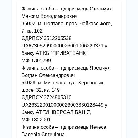
Фізична особа – підприємець Стельмах
Максим Володимирович
36002, м. Полтава, пров. Чайковського,
7, кв. 102
ЄДРПОУ 3512205538
UA673052990000026001006229371 у
банку АТ КБ "ПРИВАТБАНК",
МФО 305299
Фізична особа – підприємець Яремчук
Богдан Олександрович
54028, м. Миколаїв, вул. Херсонське
шосе, 32, кв. 149
ЄДРПОУ 3724805310
UA263220010000026003330128449 у
банку АТ "УНIВЕРСАЛ БАНК",
МФО 322001
Фізична особа – підприємець Нечеса
Валерія Євгенівна