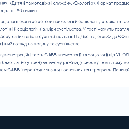
ння», «Дитячі та молодіжні служби», «Екологію». Формат предм
ведено 180 хвилин.
ціології охоплює основи психології й соціології, історію та тео
огічні й соціологічні виміри суспільства. У тесті можуть трапля
бору даних і аналіз суспільних явищ. Під час підготовки до ЄФВ
гічний погляд на людину та суспільство.
демонстраційні тести ЄФВВ з психології та соціології від УЦОЯ
і безоплатно у тренувальному режимі, у своєму темпі, тому мож
ом ЄФВВ і перевіряти знання з основних тем програми. Починайт