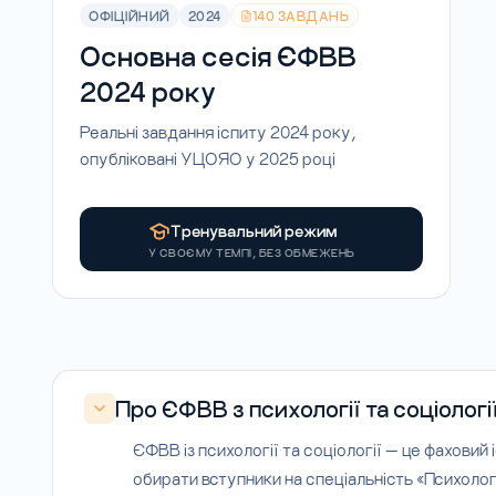
ОФІЦІЙНИЙ
2024
140 ЗАВДАНЬ
Основна сесія ЄФВВ
2024 року
Реальні завдання іспиту 2024 року,
опубліковані УЦОЯО у 2025 році
Тренувальний режим
У СВОЄМУ ТЕМПІ, БЕЗ ОБМЕЖЕНЬ
Про ЄФВВ з психології та соціологі
ЄФВВ із психології та соціології — це фаховий
обирати вступники на спеціальність «Психологі