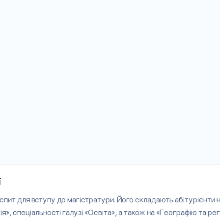
ї
 іспит для вступу до магістратури. Його складають абітурієнти 
я», спеціальності галузі «Освіта», а також на «Географію та ре