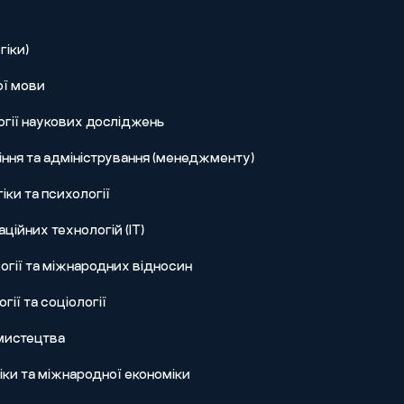
гіки)
ої мови
огії наукових досліджень
ння та адміністрування (менеджменту)
іки та психології
ційних технологій (IT)
огії та міжнародних відносин
гії та соціології
 мистецтва
ки та міжнародної економіки