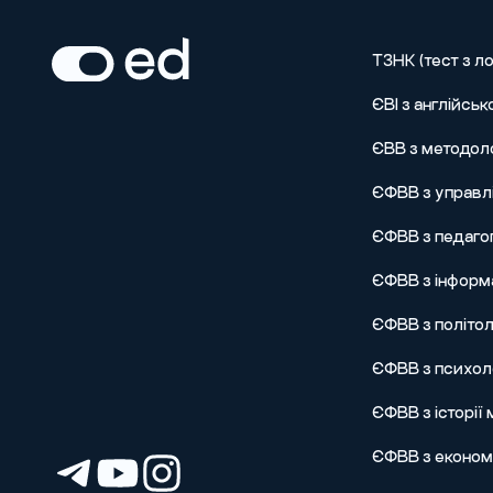
ТЗНК (тест з ло
ЄВІ з англійськ
ЄВВ з методол
ЄФВВ з управлі
ЄФВВ з педагог
ЄФВВ з інформа
ЄФВВ з політол
ЄФВВ з психоло
ЄФВВ з історії
ЄФВВ з економі