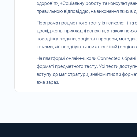
здоров’я», «Соціальну роботу та консультува
правильною відповіддю, на виконання яких від
Програма предметного тесту із психології та со
досліджень, прикладні аспекти, а також психол
поведінку людини, соціальні процеси, методи з
темами, які поєднують психологічний і соціоло
На платформі онлайн-школи Connected зібрані 
форматі предметного тесту. Усі тести доступн
вступу до магістратури, знайомитися з формат
вже зараз.