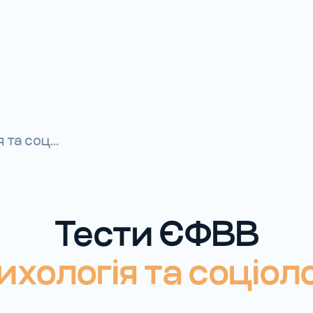
та соц...
Тести ЄФВВ
ихологія та соціоло