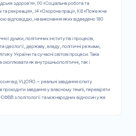
адське здоров’я», І10 «Соціальна робота та
м та рекреація», J4 «Охорона праці», К8 «Пожежна
ною відповіддю, на виконання яких відведено 180
ної думки, політичних інститутів і процесів,
та ідеології, державу, владу, політичні режими,
ітику України та сучасні світові процеси. Така
 охоплювати як внутрішньополітичні, так і
носин від УЦОЯО — реальні завдання іспиту
а проходити завдання у власному темпі, перевіряти
о ЄФВВ з політології та міжнародних відносин уже