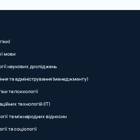
гіки)
ої мови
огії наукових досліджень
ння та адміністрування (менеджменту)
іки та психології
ційних технологій (IT)
огії та міжнародних відносин
гії та соціології