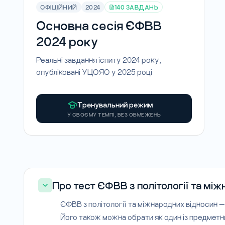
ОФІЦІЙНИЙ
2024
140 ЗАВДАНЬ
Основна сесія ЄФВВ
2024 року
Реальні завдання іспиту 2024 року,
опубліковані УЦОЯО у 2025 році
Тренувальний режим
У СВОЄМУ ТЕМПІ, БЕЗ ОБМЕЖЕНЬ
Про тест ЄФВВ з політології та мі
ЄФВВ з політології та міжнародних відносин —
Його також можна обрати як один із предметних