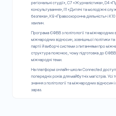
регіональні студії», С7 «Журналістика», D4 «П
консультування», І11 «Дитячі та молодіжні сл
безпека», К9 «Правоохоронна діяльність» і К10
хвилин.
Програма ЄФВВ з політології та міжнародних від
міжнародних відносин, зовнішньої політики та 
партії й виборчі системи з питаннями про міжн
структура пояснює, чому підготовка до ЄФВВ з
міжнародні теми.
На платформі онлайн-школи Connected доступн
попередніх років для майбутніх магістрів. Ус
знання з політології та міжнародних відносин
зараз.