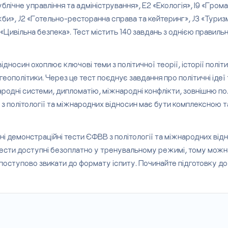
ублічне управління та адміністрування», Е2 «Екологія», І9 «Гром
ужби», J2 «Готельно-ресторанна справа та кейтеринг», J3 «Туриз
 «Цивільна безпека». Тест містить 140 завдань з однією правиль
носин охоплює ключові теми з політичної теорії, історії політич
геополітики. Через це тест поєднує завдання про політичні ідеї 
ародні системи, дипломатію, міжнародні конфлікти, зовнішню пол
 політології та міжнародних відносин має бути комплексною та
і демонстраційні тести ЄФВВ з політології та міжнародних від
і тести доступні безоплатно у тренувальному режимі, тому можн
 і поступово звикати до формату іспиту. Починайте підготовку д