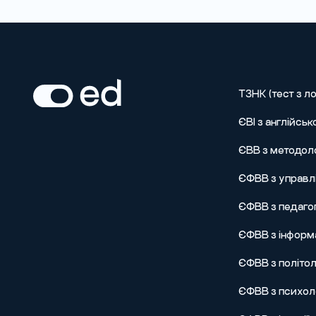
ТЗНК (тест з ло
ЄВІ з англійськ
ЄВВ з методол
ЄФВВ з управлі
ЄФВВ з педагог
ЄФВВ з інформа
ЄФВВ з політол
ЄФВВ з психоло