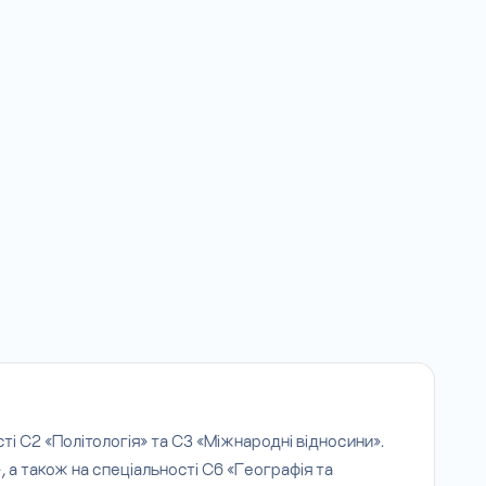
ті С2 «Політологія» та С3 «Міжнародні відносини».
, а також на спеціальності С6 «Географія та