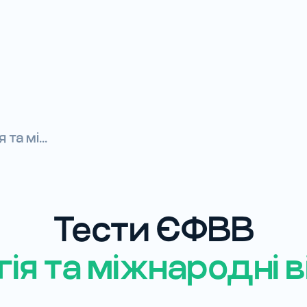
та мі...
Тести ЄФВВ
гія та міжнародні 