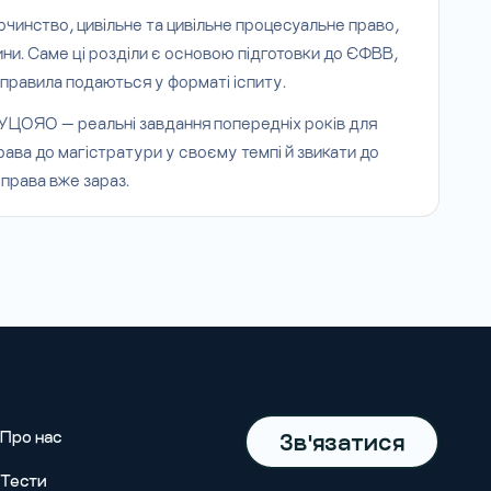
чинство, цивільне та цивільне процесуальне право,
ни. Саме ці розділи є основою підготовки до ЄФВВ,
 правила подаються у форматі іспиту.
 УЦОЯО — реальні завдання попередніх років для
рава до магістратури у своєму темпі й звикати до
права вже зараз.
Про нас
Зв'язатися
Тести