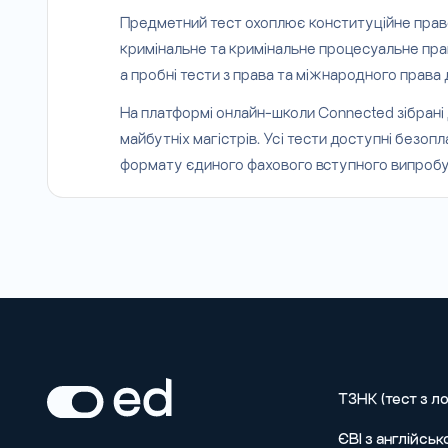
Предметний тест охоплює конституційне право 
кримінальне та кримінальне процесуальне пра
а пробні тести з права та міжнародного права
На платформі онлайн-школи Connected зібрані
майбутніх магістрів. Усі тести доступні безо
формату єдиного фахового вступного випробув
ТЗНК (тест з ло
ЄВІ з англійськ