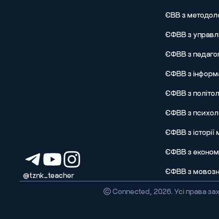
ЄВВ з методол
ЄФВВ з управлі
ЄФВВ з педагог
ЄФВВ з інформа
ЄФВВ з політол
ЄФВВ з психоло
ЄФВВ з історії
ЄФВВ з економі
ЄФВВ з мовозн
@tznk_teacher
© Connected, 2026. Усі права за