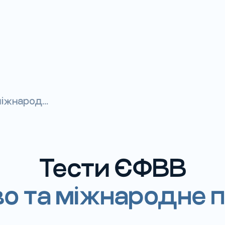
іжнарод...
Тести ЄФВВ
о та міжнародне 