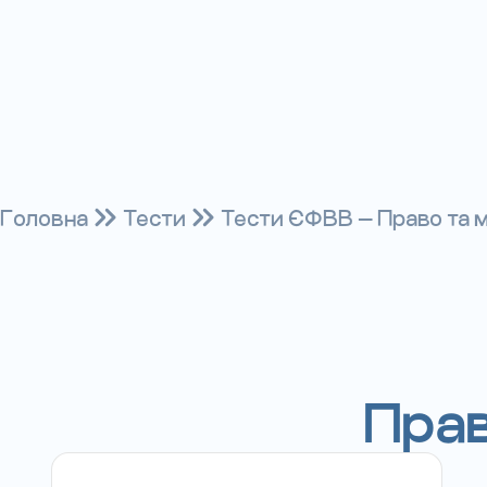
Головна
Тести
Тести ЄФВВ — Право та м
Прав