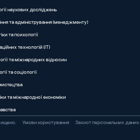
огії наукових досліджень
ння та адміністрування (менеджменту)
іки та психології
ційних технологій (IT)
огії та міжнародних відносин
гії та соціології
 мистецтва
ки та міжнародної економіки
авства
хищено.
Умови користування
Захист персональних даних