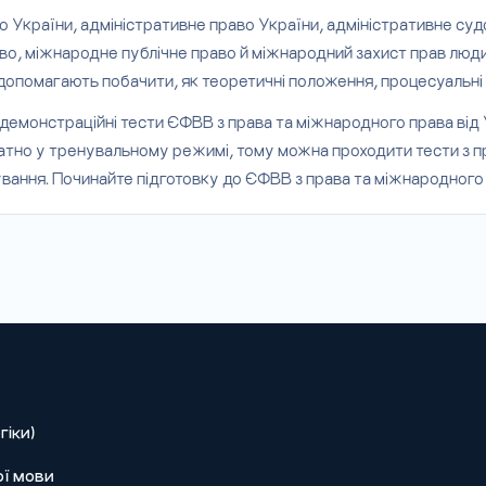
України, адміністративне право України, адміністративне судо
во, міжнародне публічне право й міжнародний захист прав люди
 допомагають побачити, як теоретичні положення, процесуальні
 демонстраційні тести ЄФВВ з права та міжнародного права від
платно у тренувальному режимі, тому можна проходити тести з п
ання. Починайте підготовку до ЄФВВ з права та міжнародного 
гіки)
ої мови