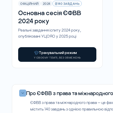
ОФІЦІЙНИЙ
2024
140 ЗАВДАНЬ
Основна сесія ЄФВВ
2024 року
Реальні завдання іспиту 2024 року,
опубліковані УЦОЯО у 2025 році
Тренувальний режим
У СВОЄМУ ТЕМПІ, БЕЗ ОБМЕЖЕНЬ
Про ЄФВВ з права та міжнародного
ЄФВВ з права та міжнародного права — це фах
містить 140 завдань з однією правильною відпо